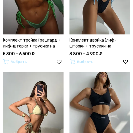
Комплект тройка (рашгард +
Комплект двойка (лиф-
лиф-шторки + трусики на
шторки + трусики на
завязках)
завязках)
5 300 – 6 500 ₽
3 800 – 4 900 ₽
Выбрать
Выбрать