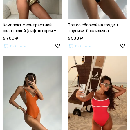
Комплект с контрастной
Топ со сборкой на груди +
окантовкой (лиф-шторки +
трусики-бразильяна
трусики-бразильяно)
5 700 ₽
5 500 ₽
Выбрать
Выбрать