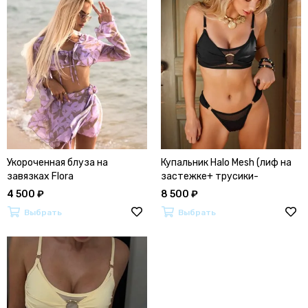
Укороченная блуза на
Купальник Halo Mesh (лиф на
завязках Flora
застежке+ трусики-
бразильяна)
4 500 ₽
8 500 ₽
Выбрать
Выбрать