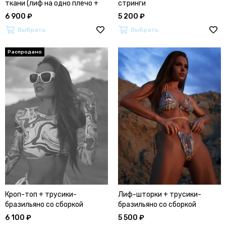
ткани (лиф на одно плечо +
стринги
трусики бразильяно)
6 900 ₽
5 200 ₽
Выбрать
Выбрать
Кроп-топ + трусики-
Лиф-шторки + трусики-
бразильяно со сборкой
бразильяно со сборкой
6 100 ₽
5 500 ₽