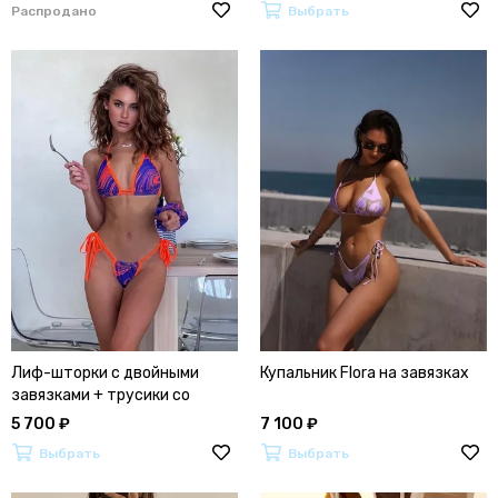
Распродано
Выбрать
Лиф-шторки с двойными
Купальник Flora на завязках
завязками + трусики со
сборкой с двойными
5 700 ₽
7 100 ₽
завязками
Выбрать
Выбрать