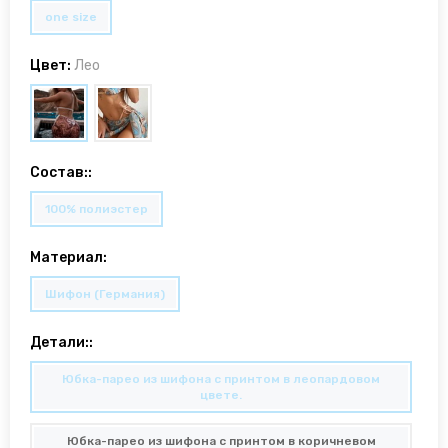
one size
Цвет:
Лео
Состав::
100% полиэстер
Материал:
Шифон (Германия)
Детали::
Юбка-парео из шифона с принтом в леопардовом
цвете.
Юбка-парео из шифона с принтом в коричневом