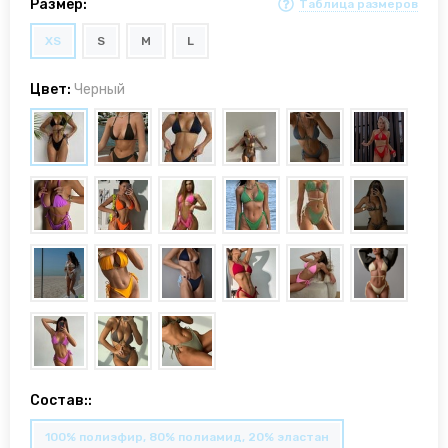
Размер:
Таблица размеров
XS
S
M
L
Цвет:
Черный
Состав::
100% полиэфир, 80% полиамид, 20% эластан