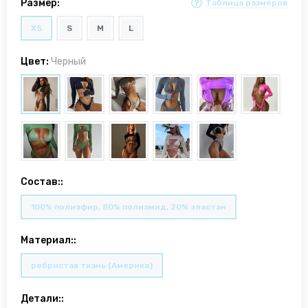
Размер:
Таблица размеров
XS
S
M
L
Цвет:
Черный
Состав::
100% полиэфир, 80% полиамид, 20% эластан
Материал::
ребристая ткань (Америка)
Детали::