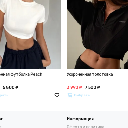
енная футболка Peach
Укороченная толстовка
5 800 ₽
3 990 ₽
7 500 ₽
рать
Выбрать
ог
Информация
и
Оферта и политика