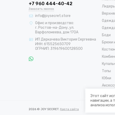
+7 960 444-40-42
Лидеры
Заказать звонок
Верхня
info@joysecret.store
Одежда
Офис и производство:
г. Ростов-на-Дону, ул.
Одежда
Варфоломеева, дом 170А
Боди
ИП Деркачева Виктория Сергеевна
Брюки 
ИНН: 615525650709
ОГРНИП: 319619600128500
Костюм
Комбин
Купаль
Топы
Юбки
Аксесс
Скидки
Этот сайт исп
навигации, а
анализа испол
2026 © JOY SECRET.
Карта сайта