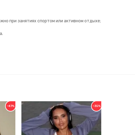
ажно при занятиях спортом или активном отдыхе;
а.
−47%
−35%