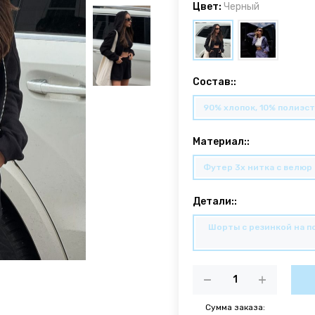
Цвет:
Черный
Состав::
90% хлопок, 10% полиэс
Материал::
Футер 3х нитка с велю
Детали::
Шорты с резинкой на п
Сумма заказа: