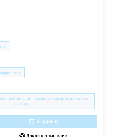
тер
р эффектом
оясе и боковыми карманами из премиального
футера
В корзину
Заказ в один клик