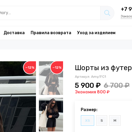
+7 
Заказ
Доставка
Правила возврата
Уход за изделием
Шорты из футе
−12%
−12%
Артикул:
Amy/FC1
5 900 ₽
6 700 ₽
Экономия 800 ₽
Размер:
XS
S
M