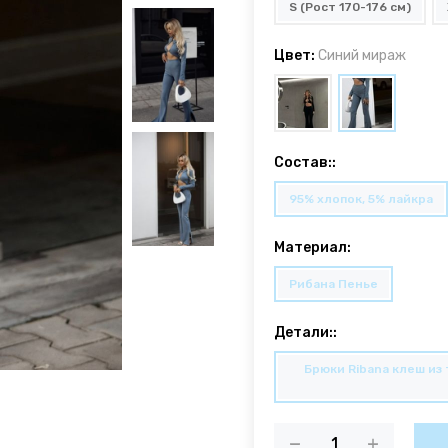
S (Рост 170-176 см)
Цвет:
Синий мираж
Состав::
95% хлопок, 5% лайкра
Материал:
Рибана Пенье
Детали::
Брюки Ribana клеш из