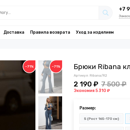
+7 
Заказ
Доставка
Правила возврата
Уход за изделием
Брюки Ribana к
−71%
−71%
Артикул:
Ribana/R2
2 190 ₽
7 500 ₽
Экономия 5 310 ₽
Размер:
S (Рост 165-170 см)