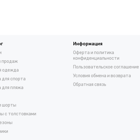
ог
Информация
и
Оферта и политика
конфиденциальности
 продаж
Пользовательское соглашение
я одежда
Условия обмена и возврата
 для спорта
Обратная связь
 для пляжа
и шорты
ы с толстовками
езоны
ники