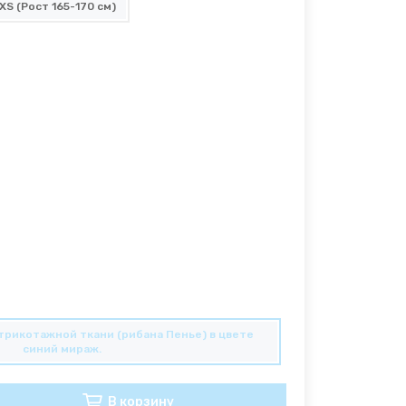
XS (Рост 165-170 см)
 трикотажной ткани (рибана Пенье) в цвете
синий мираж.
В корзину