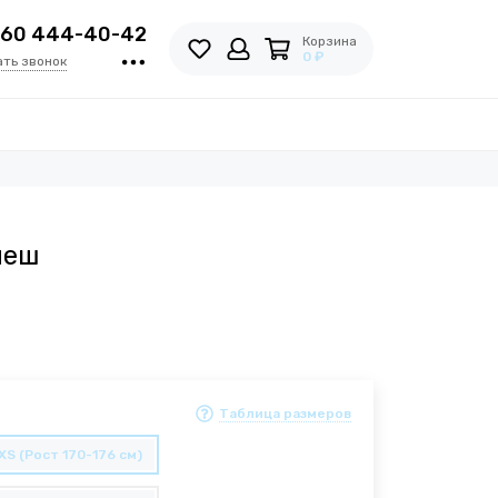
960 444-40-42
Корзина
0 ₽
ать звонок
леш
Таблица размеров
XS (Рост 170-176 см)