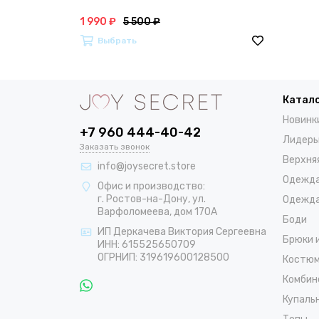
1 990 ₽
5 500 ₽
Выбрать
Катал
Новинк
+7 960 444-40-42
Лидеры
Заказать звонок
Верхня
info@joysecret.store
Одежда
Офис и производство:
г. Ростов-на-Дону, ул.
Одежда
Варфоломеева, дом 170А
Боди
ИП Деркачева Виктория Сергеевна
Брюки 
ИНН: 615525650709
ОГРНИП: 319619600128500
Костюм
Комбин
Купаль